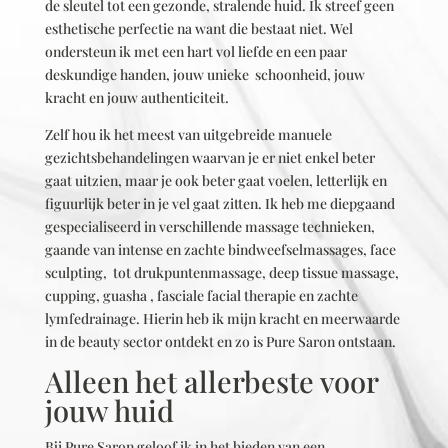
de sleutel tot een gezonde, stralende huid. Ik streef geen
esthetische perfectie na want die bestaat niet. Wel
ondersteun ik met een hart vol liefde en een paar
deskundige handen, jouw unieke schoonheid, jouw
kracht en jouw authenticiteit.
Zelf hou ik het meest van uitgebreide manuele
gezichtsbehandelingen waarvan je er niet enkel beter
gaat uitzien, maar je ook beter gaat voelen, letterlijk en
figuurlijk beter in je vel gaat zitten. Ik heb me diepgaand
gespecialiseerd in verschillende massage technieken,
gaande van intense en zachte bindweefselmassages, face
sculpting, tot drukpuntenmassage, deep tissue massage,
cupping, guasha , f
asciale facial therapie
en zachte
lymfedrainage. Hierin heb ik mijn kracht en meerwaarde
in de beauty sector ontdekt en zo is Pure Saron ontstaan.
Alleen het allerbeste voor
jouw huid
Bij Pure Saron geloof ik in het bieden van een