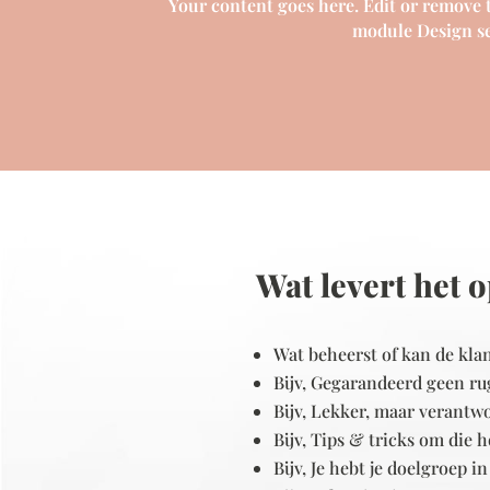
Your content goes here. Edit or remove th
module Design se
Wat levert het 
Wat beheerst of kan de kla
Bijv, Gegarandeerd geen ru
Bijv, Lekker, maar verantw
Bijv, Tips & tricks om die
Bijv, Je hebt je doelgroep i