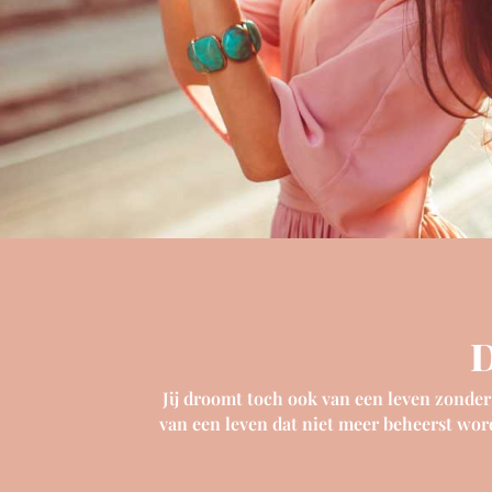
D
Jij droomt toch ook van een leven zonder
van een leven dat niet meer beheerst word