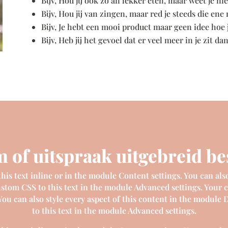
Bijv, Hou jij ook zo an lekker eten, maar weet je ni
Bijv, Hou jij van zingen, maar red je steeds die ene
Bijv, Je hebt een mooi product maar geen idee hoe j
Bijv, Heb jij het gevoel dat er veel meer in je zit d
 of uitspraak uitgebreid b
is text inline or in the module Content settings. You can also
tom CSS to this text in the module Advanced settings. Your c
 You can also style every aspect of this content in the module
to this text in the module Advanced settings.