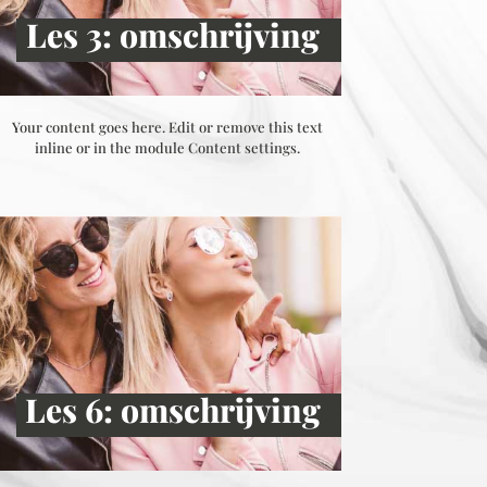
Les 3: omschrijving
Your content goes here. Edit or remove this text
inline or in the module Content settings.
Les 6: omschrijving