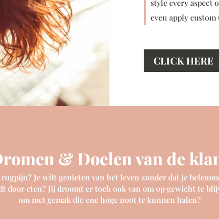
style every aspect 
even apply custom C
CLICK HERE
romen & Doelen van de kla
 rugpijn? Je wilt genieten van het leven zonder dat je belemme
t door eten? Jij droomt er toch ook van om op gewicht te bli
om met gemak die ene hoge noot te kunnen halen?