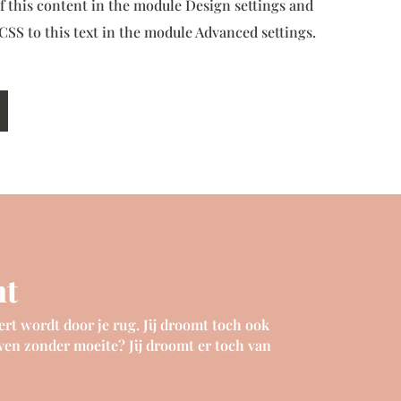
of this content in the module Design settings and
SS to this text in the module Advanced settings.
nt
rt wordt door je rug. Jij droomt toch ook
jven zonder moeite? Jij droomt er toch van