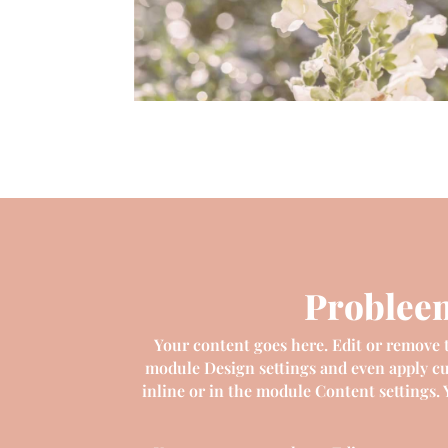
Probleem
Your content goes here. Edit or remove th
module Design settings and even apply cus
inline or in the module Content settings.