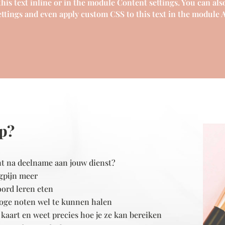
is text inline or in the module Content settings. You can also
ttings and even apply custom CSS to this text in the module A
op?
nt na deelname aan jouw dienst?
gpijn meer
oord leren eten
 hoge noten wel te kunnen halen
n kaart en weet precies hoe je ze kan bereiken