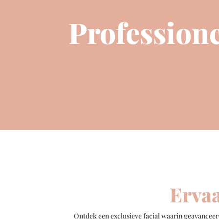
Profession
Ervaa
Ontdek een exclusieve facial waarin geavancee