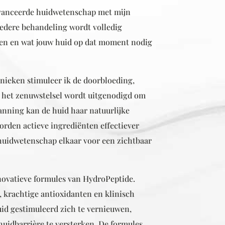
vanceerde huidwetenschap met mijn
Iedere behandeling wordt volledig
len en wat jouw huid op dat moment nodig
nieken stimuleer ik de doorbloeding,
jl het zenuwstelsel wordt uitgenodigd om
panning kan de huid haar natuurlijke
orden actieve ingrediënten effectiever
uidwetenschap elkaar voor een zichtbaar
novatieve formules van HydroPeptide.
 krachtige antioxidanten en klinisch
id gestimuleerd zich te vernieuwen,
huidbarrière te versterken. De formules