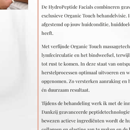
De HydroPeptide Facials combineren gea
exclusieve Organic Touch behandelvisie. 
afgestemd op jouw huidconditie, huiddoe
heeft.
Met verfijnde Organic Touch massagetech
lymfecirculatie en het bindweefsel, terwi
tot rust te komen. In deze staat van onts
herstelprocessen optimaal uitvoeren en w
opgenomen. Zo versterken aanraking en h
én duurzaam resultaat.
Tijdens de behandeling werk ik met de in
Dankzij geavanceerde peptidetechnologie,
bewezen actieve ingrediënten wordt de hu
collageen en elastine aan te maken en de 