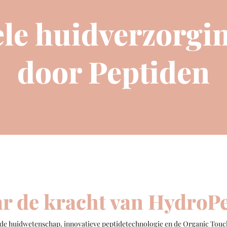
ele huidverzorgi
door Peptiden
r de kracht van HydroP
rde huidwetenschap, innovatieve peptidetechnologie en de Organic Tou