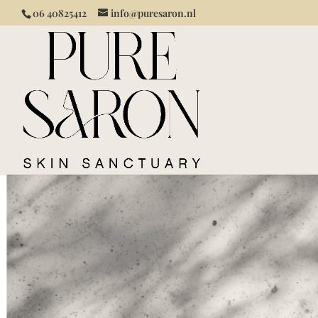
06 40825412
info@puresaron.nl