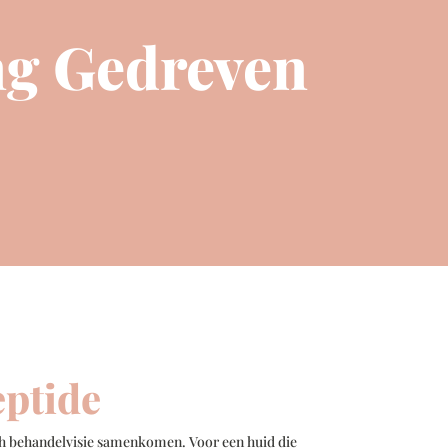
ng Gedreven
eptide
ch behandelvisie samenkomen. Voor een huid die