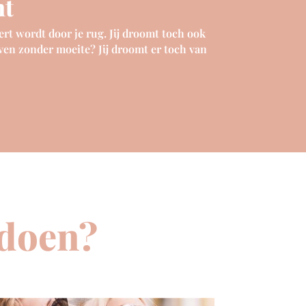
nt
rt wordt door je rug. Jij droomt toch ook
jven zonder moeite? Jij droomt er toch van
/doen?