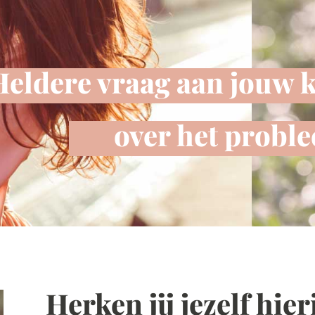
Heldere vraag aan jouw k
over het probl
Herken jij jezelf hier