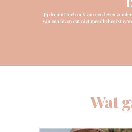
D
Jij droomt toch ook van een leven zonder
van een leven dat niet meer beheerst word
Wat g