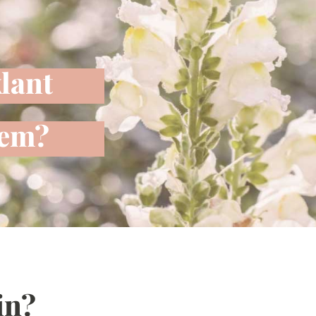
lant
eem?
in?