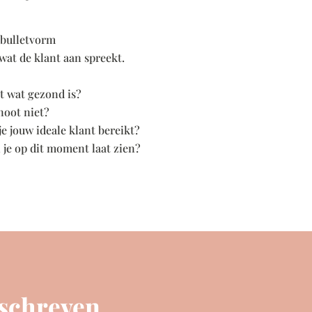
 bulletvorm
 wat de klant aan spreekt.
et wat gezond is?
 noot niet?
e jouw ideale klant bereikt?
an je op dit moment laat zien?
eschreven