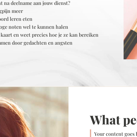
nt na deelname aan jouw dienst?
gpijn meer
oord leren eten
 hoge noten wel te kunnen halen
n kaart en weet precies hoe je ze kan bereiken
 remmen door gedachten en angsten
What pe
Your content goes h