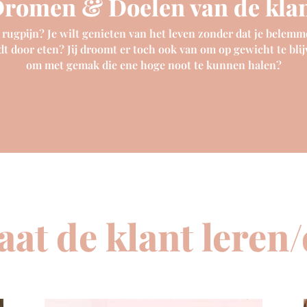
romen & Doelen van de kla
 rugpijn? Je wilt genieten van het leven zonder dat je belemme
t door eten? Jij droomt er toch ook van om op gewicht te bli
om met gemak die ene hoge noot te kunnen halen?
aat de klant leren