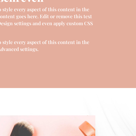
 style every aspect of this content in the
ontent goes here. Edit or remove this text
 Design settings and even apply custom CSS
 style every aspect of this content in the
dvanced settings.