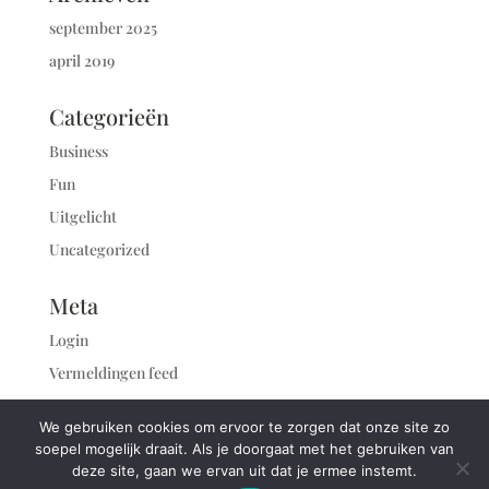
september 2025
april 2019
Categorieën
Business
Fun
Uitgelicht
Uncategorized
Meta
Login
Vermeldingen feed
Reacties feed
We gebruiken cookies om ervoor te zorgen dat onze site zo
WordPress.org
soepel mogelijk draait. Als je doorgaat met het gebruiken van
deze site, gaan we ervan uit dat je ermee instemt.